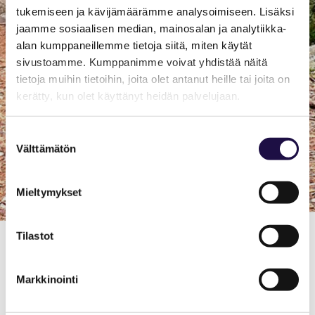
tukemiseen ja kävijämäärämme analysoimiseen. Lisäksi
jaamme sosiaalisen median, mainosalan ja analytiikka-
alan kumppaneillemme tietoja siitä, miten käytät
sivustoamme. Kumppanimme voivat yhdistää näitä
tietoja muihin tietoihin, joita olet antanut heille tai joita on
kerätty, kun olet käyttänyt heidän palvelujaan.
Suostumuksen
Välttämätön
valinta
Mieltymykset
Tilastot
CreativeKaiku
Markkinointi
Creative Kaiku is a South Karelia-based company