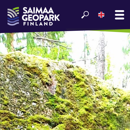
MAIN
SEE AND EXPERIENCE
ENJOY LAKE SAIMAA
GEOPARK INFO
PARTNERS