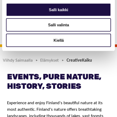
that produces a wide range of cultural, event
Salli kaikki
and programme services for different occasions,
creatively combining tradition and modernity,
Salli valinta
nature and culture.
Kiellä
Viihdy Saimaalla
Elämykset
CreativeKaiku
EVENTS, PURE NATURE,
HISTORY, STORIES
Experience and enjoy Finland's beautiful nature at its
most authentic. Finland's nature offers breathtaking
landscapes, including thousands of lakes, vast forests