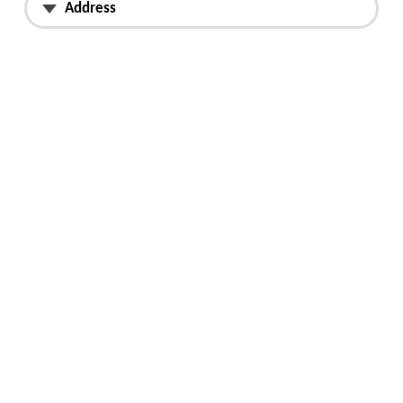
Address
Etelä-Karjala