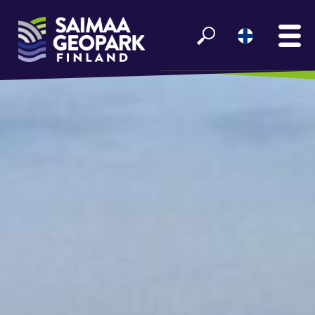
ETUSIVU
NÄE JA KOE
VIIHDY SAIMAALLA
GEOPARK INFO
YHTEISTYÖ­KUMPPANEILLE