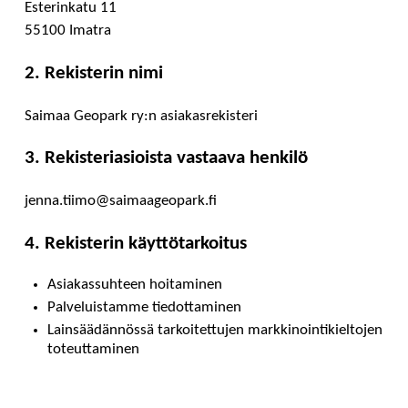
Esterinkatu 11
55100 Imatra
2. Rekisterin nimi
Saimaa Geopark ry:n asiakasrekisteri
3. Rekisteriasioista vastaava henkilö
jenna.tiimo@saimaageopark.fi
4. Rekisterin käyttötarkoitus
Asiakassuhteen hoitaminen
Palveluistamme tiedottaminen
Lainsäädännössä tarkoitettujen markkinointikieltojen
toteuttaminen
Henkilötietojen käsittely perustuu asiakassuhteen