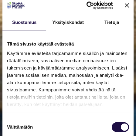
Suostumus
Yksityiskohdat
Tietoja
Tämä sivusto käyttää evästeitä
Käytämme evästeitä tarjoamamme sisällön ja mainosten
räätälöimiseen, sosiaalisen median ominaisuuksien
tukemiseen ja kävijämäärämme analysoimiseen. Lisäksi
jaamme sosiaalisen median, mainosalan ja analytiikka-
alan kumppaneillemme tietoja siitä, miten käytät
sivustoamme. Kumppanimme voivat yhdistää näitä
tietoja muihin tietoihin, joita olet antanut heille tai joita on
kerätty, kun olet käyttänyt heidän palvelujaan.
Suostumuksen
Välttämätön
valinta