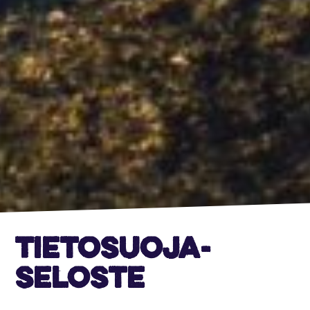
Tieto­suoja­
seloste