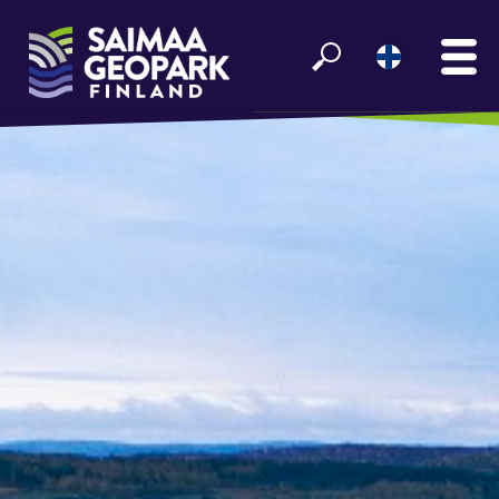
ETUSIVU
NÄE JA KOE
GEOKOHTEET
KULTTUURIKOHTEET
RETKEILYREITIT
VIIHDY SAIMAALLA
GEOPARK INFO