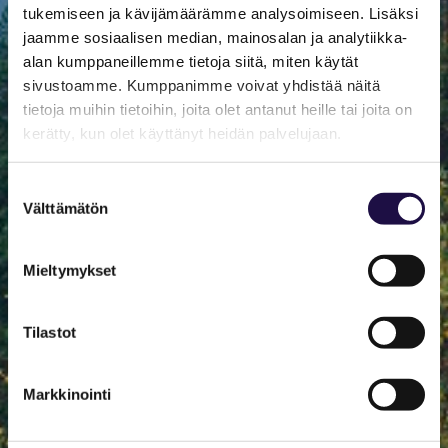
tukemiseen ja kävijämäärämme analysoimiseen. Lisäksi
jaamme sosiaalisen median, mainosalan ja analytiikka-
alan kumppaneillemme tietoja siitä, miten käytät
sivustoamme. Kumppanimme voivat yhdistää näitä
tietoja muihin tietoihin, joita olet antanut heille tai joita on
kerätty, kun olet käyttänyt heidän palvelujaan.
Suostumuksen
Välttämätön
valinta
Mieltymykset
Tilastot
Markkinointi