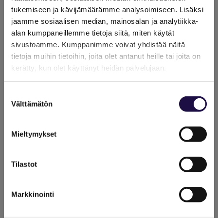
tukemiseen ja kävijämäärämme analysoimiseen. Lisäksi
jaamme sosiaalisen median, mainosalan ja analytiikka-
alan kumppaneillemme tietoja siitä, miten käytät
sivustoamme. Kumppanimme voivat yhdistää näitä
tietoja muihin tietoihin, joita olet antanut heille tai joita on
kerätty, kun olet käyttänyt heidän palvelujaan.
Suostumuksen
Välttämätön
valinta
Mieltymykset
Tilastot
Markkinointi