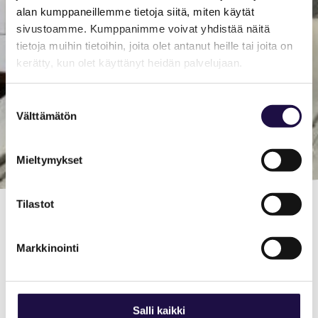
alan kumppaneillemme tietoja siitä, miten käytät
sivustoamme. Kumppanimme voivat yhdistää näitä
tietoja muihin tietoihin, joita olet antanut heille tai joita on
kerätty, kun olet käyttänyt heidän palvelujaan.
Suostumuksen
Välttämätön
valinta
Mieltymykset
Tilastot
villa saimaan
Markkinointi
sydän
Quiet and comfortable accommodation
Salli kaikki