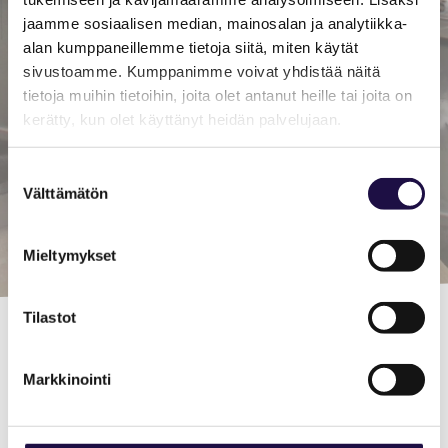
jaamme sosiaalisen median, mainosalan ja analytiikka-
alan kumppaneillemme tietoja siitä, miten käytät
sivustoamme. Kumppanimme voivat yhdistää näitä
tietoja muihin tietoihin, joita olet antanut heille tai joita on
kerätty, kun olet käyttänyt heidän palvelujaan.
Suostumuksen
Välttämätön
valinta
Mieltymykset
Tilastot
Vilma leinonen
Markkinointi
Vilma Leinonen is an artist and entrepreneur
who creates visual art in a versatile and bold