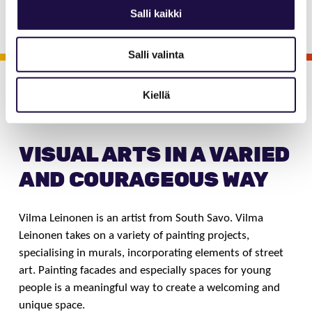
way, specialising in murals
Salli kaikki
Salli valinta
Kiellä
Viihdy Saimaalla
Aktiviteetit
Elämykset
Vilma
Leinonen
VISUAL ARTS IN A VARIED
AND COURAGEOUS WAY
Vilma Leinonen is an artist from South Savo. Vilma
Leinonen takes on a variety of painting projects,
specialising in murals, incorporating elements of street
art. Painting facades and especially spaces for young
people is a meaningful way to create a welcoming and
unique space.