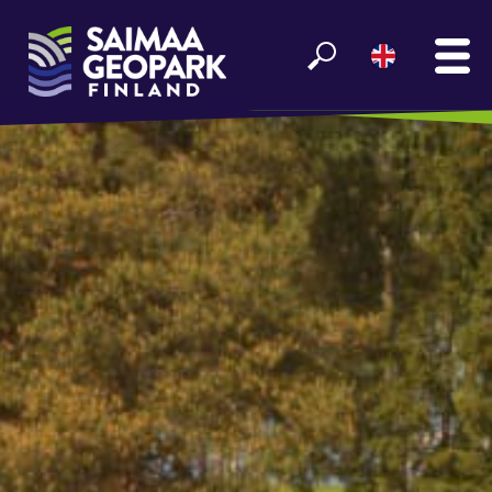
MAIN
SEE AND EXPERIENCE
ENJOY LAKE SAIMAA
GEOPARK INFO
PARTNERS