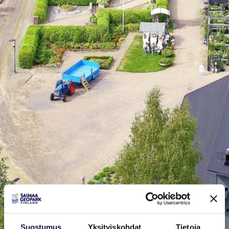
Suostumus
Yksityiskohdat
Tietoja