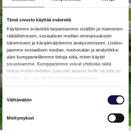
Tämä sivusto käyttää evästeitä
Käytämme evästeitä tarjoamamme sisällön ja mainosten
räätälöimiseen, sosiaalisen median ominaisuuksien
tukemiseen ja kävijämäärämme analysoimiseen. Lisäksi
jaamme sosiaalisen median, mainosalan ja analytiikka-
alan kumppaneillemme tietoja siitä, miten käytät
sivustoamme. Kumppanimme voivat yhdistää näitä
tietoja muihin tietoihin, joita olet antanut heille tai joita on
kerätty, kun olet käyttänyt heidän palvelujaan.
Suostumuksen
Välttämätön
valinta
Mieltymykset