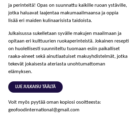
ja perinteitä! Opas on suunnattu kaikille ruoan ystäville,
jotka haluavat laajentaa makumaailmaansa ja oppia
lisää eri maiden kulinaarisista taidoista.
Julkaisussa sukelletaan syvälle makujen maailmaan ja
opitaan eri kulttuurien ruokaperinteistä. Jokainen resepti
on huolellisesti suunniteltu tuomaan esiin paikalliset
raaka-aineet sekä ainutlaatuiset makuyhdistelmät, jotka
tekevät jokaisesta ateriasta unohtumattoman
elämyksen.
LUE JULKAISU TÄÄLTÄ
Voit myös pyytää oman kopiosi osoitteesta:
geofoodinternational@gmail.com