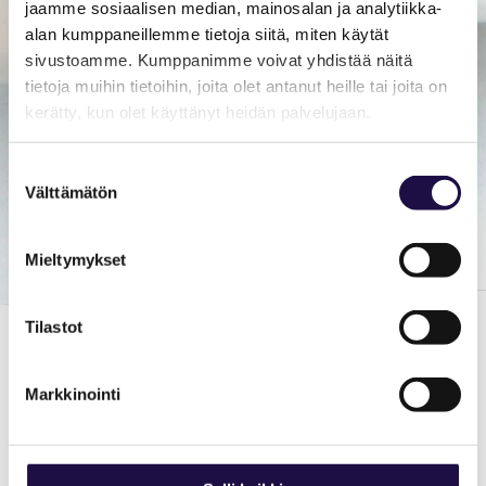
jaamme sosiaalisen median, mainosalan ja analytiikka-
alan kumppaneillemme tietoja siitä, miten käytät
sivustoamme. Kumppanimme voivat yhdistää näitä
tietoja muihin tietoihin, joita olet antanut heille tai joita on
kerätty, kun olet käyttänyt heidän palvelujaan.
Suostumuksen
Välttämätön
valinta
Mieltymykset
Tilastot
GEOFOOD LEHTI
Markkinointi
ON NYT
JULKAISTU