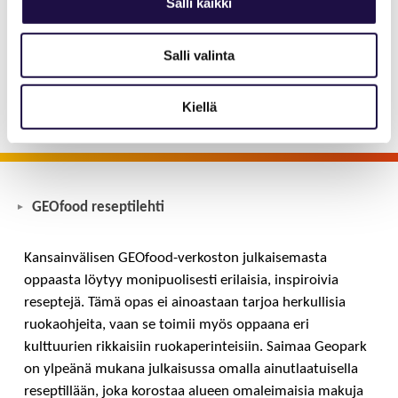
Salli kaikki
Kansainvälinen GEOfood-verkosto on julkaissut
erinomaisen reseptilehden, joka esittelee laajan
Salli valinta
valikoiman herkullisia reseptejä Geoparkeista eri
puolilta maailmaa
Kiellä
GEOfood reseptilehti
Kansainvälisen GEOfood-verkoston julkaisemasta
oppaasta löytyy monipuolisesti erilaisia, inspiroivia
reseptejä. Tämä opas ei ainoastaan tarjoa herkullisia
ruokaohjeita, vaan se toimii myös oppaana eri
kulttuurien rikkaisiin ruokaperinteisiin. Saimaa Geopark
on ylpeänä mukana julkaisussa omalla ainutlaatuisella
reseptillään, joka korostaa alueen omaleimaisia makuja