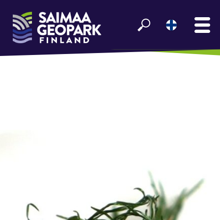
ETUSIVU
NÄE JA KOE
VIIHDY SAIMAALLA
GEOPARK INFO
YHTEISTYÖ­KUMPPANEILLE