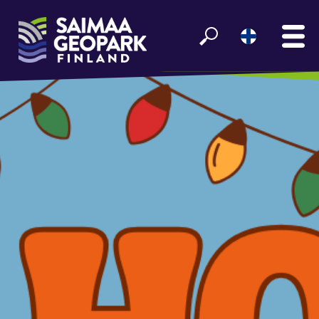
ETUSIVU
NÄE JA KOE
VIIHDY SAIMAALLA
GEOPARK INFO
YHTEISTYÖ­KUMPPANEILLE