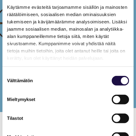
Käytämme evästeitä tarjoamamme sisällön ja mainosten
räätälöimiseen, sosiaalisen median ominaisuuksien
tukemiseen ja kävijämäärämme analysoimiseen. Lisäksi
jaamme sosiaalisen median, mainosalan ja analytiikka-
alan kumppaneillemme tietoja siitä, miten käytät
sivustoamme. Kumppanimme voivat yhdistää näitä
tietoja muihin tietoihin, joita olet antanut heille tai joita on
kerätty, kun olet käyttänyt heidän palvelujaan.
Suostumuksen
Välttämätön
valinta
Mieltymykset
Tilastot
saimaa