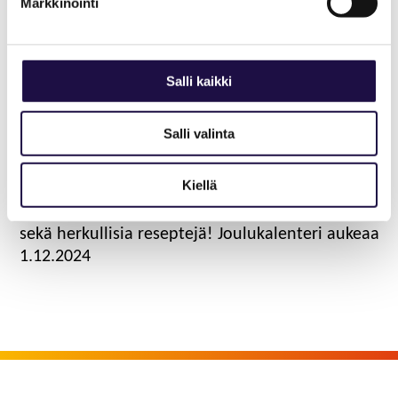
Markkinointi
geoparkin
joulukalenteri
Salli kaikki
2024
Salli valinta
Tervetuloa seuraamaan Saimaa Geoparkin
joulukalenteria 2024! Tämän vuoden
Kiellä
joulukalenterimme tarjoaa muun muassa
vinkkejä tunnelmalliseen jouluun, retkeilyideoita
sekä herkullisia reseptejä! Joulukalenteri aukeaa
1.12.2024