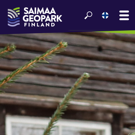
ETUSIVU
NÄE JA KOE
VIIHDY SAIMAALLA
GEOPARK INFO
YHTEISTYÖ­KUMPPANEILLE