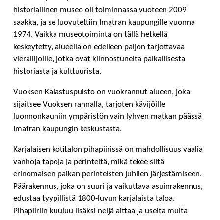
historiallinen museo oli toiminnassa vuoteen 2009
saakka, ja se luovutettiin Imatran kaupungille vuonna
1974. Vaikka museotoiminta on tällä hetkellä
keskeytetty, alueella on edelleen paljon tarjottavaa
vierailijoille, jotka ovat kiinnostuneita paikallisesta
historiasta ja kulttuurista.
Vuoksen Kalastuspuisto on vuokrannut alueen, joka
sijaitsee Vuoksen rannalla, tarjoten kävijöille
luonnonkauniin ympäristön vain lyhyen matkan päässä
Imatran kaupungin keskustasta.
Karjalaisen kotitalon pihapiirissä on mahdollisuus vaalia
vanhoja tapoja ja perinteitä, mikä tekee siitä
erinomaisen paikan perinteisten juhlien järjestämiseen.
Päärakennus, joka on suuri ja vaikuttava asuinrakennus,
edustaa tyypillistä 1800-luvun karjalaista taloa.
Pihapiiriin kuuluu lisäksi neljä aittaa ja useita muita