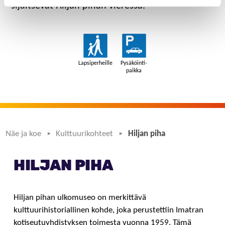
sijaitsevat Hiljan pihan vieressä.
Näe ja koe
Kulttuurikohteet
Hiljan piha
HILJAN PIHA
Hiljan pihan ulkomuseo on merkittävä
kulttuurihistoriallinen kohde, joka perustettiin Imatran
kotiseutuyhdistyksen toimesta vuonna 1959. Tämä