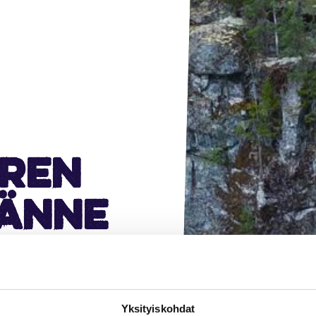
ren
känne
Yksityiskohdat