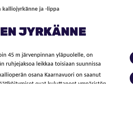
kalliojyrkänne ja -lippa
NEN JYRKÄNNE
in 45 m järvenpinnan yläpuolelle, on
än ruhjejaksoa leikkaa toisiaan suunnissa
allioperän osana Kaarnavuori on saanut
äätiköitymiset ovat kuluttaneet ympäristön
ksoiksi.
een yläosasta löytyvä Suomen suurin
 metriä. Lippa on syntynyt sen alla olevan
jen ja jäiden aiheuttaman kulutustyön
imaan vedenpinta oli korkeammalla. Erään