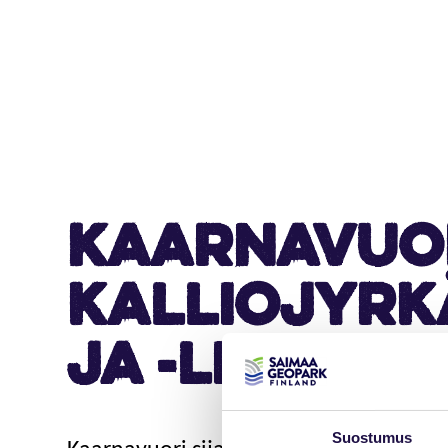
Kaarnavuo
kalliojyr
ja -lippa
Suostumus