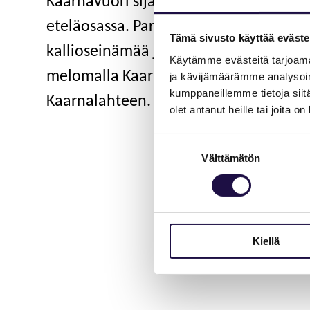
Kaarnavuori sijaitsee Luonterin Sauko
eteläosassa. Parhaiten pääset ihailem
Tämä sivusto käyttää eväste
kallioseinämää ja kalliolippaa veneilem
Käytämme evästeitä tarjoama
melomalla Kaarnavuoren itäpuolelle 
ja kävijämäärämme analysoim
kumppaneillemme tietoja siitä
Kaarnalahteen.
olet antanut heille tai joita o
Suostumuksen
Välttämätön
valinta
Kiellä