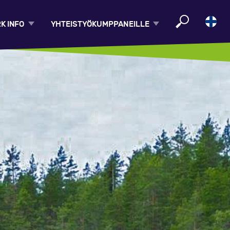
K INFO
YHTEISTYÖ­KUMPPANEILLE
ON GEOPARK?
LIITY PARTNERIKSI
RK-KUNNAT
TAPAHTUMAT JA
KOULUTUKSET
AN TARINA
OPPILAITOSYHTEISTYÖ
ISKULTTUURI
ALLA
TIETO- JA
MATERIAALIPANKKI
VÄ MATKAILU
OPPIMATERIAALIT
EET
MEDIALLE JA
AALIMATKA
MEDIAPALVELUT
OOD
YHTEYSTIEDOT,
LASKUTUS, HALLITUS JA
OPASTUSKESKUKSET