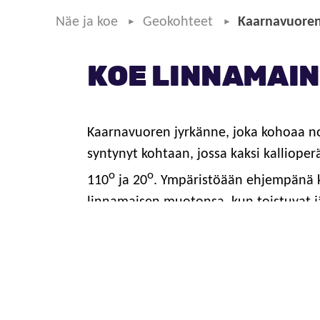
Näe ja koe
Geokohteet
Kaarnavuoren 
KOE LINNAMAI
Kaarnavuoren jyrkänne, joka kohoaa no
syntynyt kohtaan, jossa kaksi kallioper
o
o
110
ja 20
. Ympäristöään ehjempänä k
linnamaisen muotonsa, kun toistuvat j
rikkonaisemmat kallioalueet syviksi laa
Kaarnavuoren erityispiirre on jyrkänt
kalliolippa, joka on kooltaan noin 6x10
kivimassan romahtaessa alas mm. aalto
myötävaikutuksesta, kun muinaisen Sa