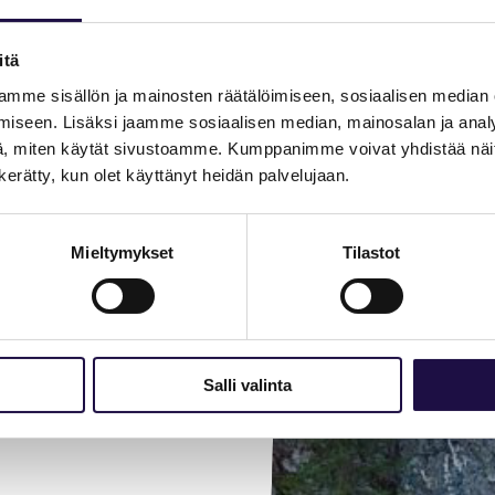
nsalon saaren
aan jylhää
itä
ällä tai
mme sisällön ja mainosten räätälöimiseen, sosiaalisen median
aukeavaan
iseen. Lisäksi jaamme sosiaalisen median, mainosalan ja analy
, miten käytät sivustoamme. Kumppanimme voivat yhdistää näitä t
n kerätty, kun olet käyttänyt heidän palvelujaan.
Mieltymykset
Tilastot
Salli valinta