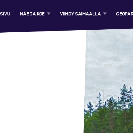
SIVU
NÄE JA KOE
VIIHDY SAIMAALLA
GEOPAR
GEOKOHTEET
MAJOITUS
MIKÄ 
KULTTUURIKOHTEET
RAVINTOLAT
GEOPA
RETKEILYREITIT
AKTIVITEETIT
SAIMA
ELÄMYKSET
MUINA
SAIMA
MATKAILUPALVELUT
KESTÄ
KULKUYHTEYDET
SAIMAALLE
HANKK
VIRTU
GEOF