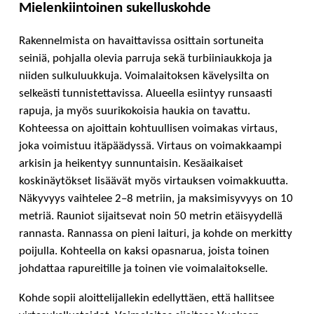
Mielenkiintoinen sukelluskohde
Rakennelmista on havaittavissa osittain sortuneita
seiniä, pohjalla olevia parruja sekä turbiiniaukkoja ja
niiden sulkuluukkuja. Voimalaitoksen kävelysilta on
selkeästi tunnistettavissa. Alueella esiintyy runsaasti
rapuja, ja myös suurikokoisia haukia on tavattu.
Kohteessa on ajoittain kohtuullisen voimakas virtaus,
joka voimistuu itäpäädyssä. Virtaus on voimakkaampi
arkisin ja heikentyy sunnuntaisin. Kesäaikaiset
koskinäytökset lisäävät myös virtauksen voimakkuutta.
Näkyvyys vaihtelee 2–8 metriin, ja maksimisyvyys on 10
metriä. Rauniot sijaitsevat noin 50 metrin etäisyydellä
rannasta. Rannassa on pieni laituri, ja kohde on merkitty
poijulla. Kohteella on kaksi opasnarua, joista toinen
johdattaa rapureitille ja toinen vie voimalaitokselle.
Kohde sopii aloittelijallekin edellyttäen, että hallitsee