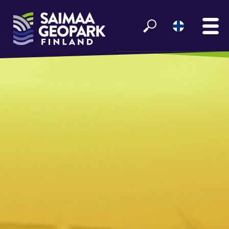
ETUSIVU
NÄE JA KOE
VIIHDY SAIMAALLA
GEOPARK INFO
YHTEISTYÖ­KUMPPANEILLE