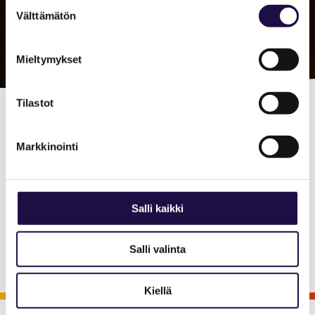
Suostumuksen
Välttämätön
valinta
Mieltymykset
Tilastot
Linnankosken
Markkinointi
voimalaitos
Linnakosken Voimalaitos otettiin käyttöön
Salli kaikki
vuosien 1898–1900 aikana
Salli valinta
Kiellä