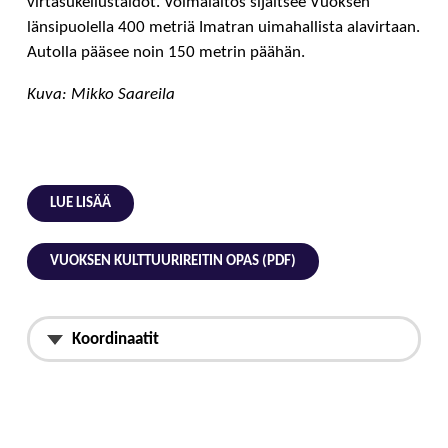
virtasukellustaidot. Voimalaitos sijaitsee Vuoksen
länsipuolella 400 metriä Imatran uimahallista alavirtaan.
Autolla pääsee noin 150 metrin päähän.
Kuva: Mikko Saareila
LUE LISÄÄ
VUOKSEN KULTTUURIREITIN OPAS (PDF)
Koordinaatit
Maantieteelliset koordinaatit
61.181254110, 28.783165174