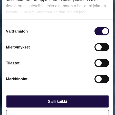
tietoja muihin tietoihin, joita olet antanut heille tai joita on
kerätty, kun olet käyttänyt heidän palvelujaan.
Suostumuksen
Välttämätön
valinta
Mieltymykset
Tilastot
Markkinointi
Salli kaikki