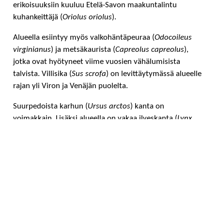
erikoisuuksiin kuuluu Etelä-Savon maakuntalintu
kuhankeittäjä (
Oriolus oriolus
).
Alueella esiintyy myös valkohäntäpeuraa (
Odocoileus
virginianus
) ja metsäkaurista (
Capreolus capreolus
),
jotka ovat hyötyneet viime vuosien vähälumisista
talvista. Villisika (
Sus scrofa
) on levittäytymässä alueelle
rajan yli Viron ja Venäjän puolelta.
Suurpedoista karhun (
Ursus arctos
) kanta on
voimakkain. Lisäksi alueella on vakaa ilveskanta (
Lynx
lynx
). Satunnaisesti tavataan myös susia (
Canis lupus
) ja
ahmoja (
Gulo gulo
). Itäistä lajistoa edustavat liito-orava
(
Pteromys volans
) ja valkoselkätikka (
Dendrocopos
leucotos
).
Saimaa Geoparkin kalalajistoon kuuluu mm.
äärimmäisen uhanalainen saimaannieriä
(Salvelinus
alpinus).
Laji lisääntyy luonnonoloissa varmuudella vain