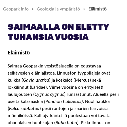
Geopark info
Geologia ja ympäristö
Eläimistö
SAIMAALLA ON ELETTY
TUHANSIA VUOSIA
Eläimistö
Saimaa Geoparkin vesistöalueella on edustavaa
selkävesien eläinlajistoa. Linnuston tyyppilajeja ovat
kuikka (
Gavia arctica
) ja koskelot (Mercus) sekä
lokkilinnut (Laridae). Viime vuosina on erityisesti
laulujoutsen (
Cygnus cygnus
) runsastunut. Alueella pesii
useita kalasääskiä
(Pandion haliaetus)
. Nuolihaukka
(
Falco subbuteo
) pesii rantojen ja saarien harvoissa
männiköissä. Kalliojyrkänteillä puolestaan voi tavata
uhanalaisen huuhkajan (
Bubo bubo
). Pikkulinnuston