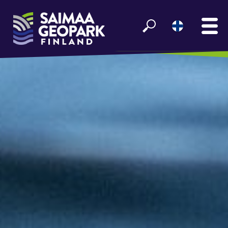
ETUSIVU
NÄE JA KOE
VIIHDY SAIMAALLA
GEOPARK INFO
YHTEISTYÖ­KUMPPANEILLE