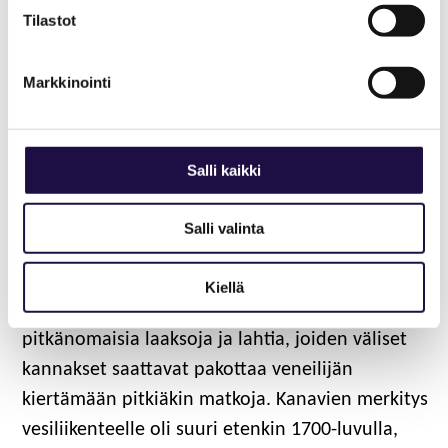
Tilastot
Kukonharjun
Markkinointi
kanava
Kukonharjun 800 m pitkä kanava on osittain
Salli kaikki
louhittu kiillegneissikallioon, osittain
pengerretty. Kanava havainnollistaa osuvasti
Salli valinta
kanavien tarpeellisuutta Saimaan alueella:
alueella on paljon samansuuntaisia kallioperän
Kiellä
ruhjeita, jotka muodostavat maastossa
pitkänomaisia laaksoja ja lahtia, joiden väliset
kannakset saattavat pakottaa veneilijän
kiertämään pitkiäkin matkoja. Kanavien merkitys
vesiliikenteelle oli suuri etenkin 1700-luvulla,