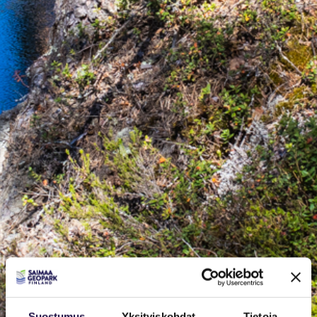
Suostumus
Yksityiskohdat
Tietoja