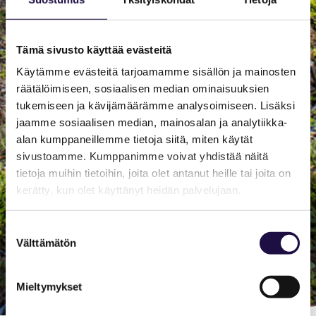
Tämä sivusto käyttää evästeitä
Käytämme evästeitä tarjoamamme sisällön ja mainosten
räätälöimiseen, sosiaalisen median ominaisuuksien
tukemiseen ja kävijämäärämme analysoimiseen. Lisäksi
jaamme sosiaalisen median, mainosalan ja analytiikka-
alan kumppaneillemme tietoja siitä, miten käytät
sivustoamme. Kumppanimme voivat yhdistää näitä
tietoja muihin tietoihin, joita olet antanut heille tai joita on
kerätty, kun olet käyttänyt heidän palvelujaan.
Suostumuksen
Välttämätön
valinta
Mieltymykset