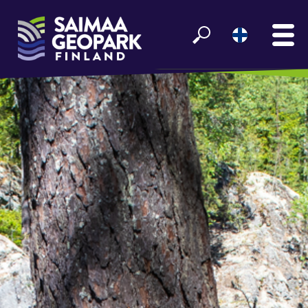
ETUSIVU
NÄE JA KOE
VIIHDY SAIMAALLA
GEOPARK INFO
YHTEISTYÖ­KUMPPANEILLE