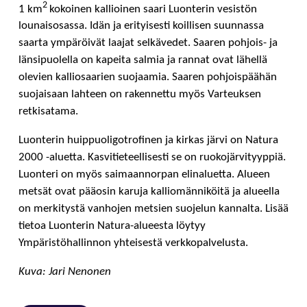
2
1 km
kokoinen kallioinen saari Luonterin vesistön
lounaisosassa. Idän ja erityisesti koillisen suunnassa
saarta ympäröivät laajat selkävedet. Saaren pohjois- ja
länsipuolella on kapeita salmia ja rannat ovat lähellä
olevien kalliosaarien suojaamia. Saaren pohjoispäähän
suojaisaan lahteen on rakennettu myös Varteuksen
retkisatama.
Luonterin huippuoligotrofinen ja kirkas järvi on Natura
2000 -aluetta. Kasvitieteellisesti se on ruokojärvityyppiä.
Luonteri on myös saimaannorpan elinaluetta. Alueen
metsät ovat pääosin karuja kalliomänniköitä ja alueella
on merkitystä vanhojen metsien suojelun kannalta. Lisää
tietoa Luonterin Natura-alueesta löytyy
Ympäristöhallinnon yhteisestä verkkopalvelusta.
Kuva: Jari Nenonen