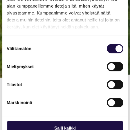
alan kumppaneillemme tietoja siitä, miten käytät
sivustoamme. Kumppanimme voivat yhdistää näitä
tietoja muihin tietoihin, joita olet antanut heille tai joita on
kerätty, kun olet käyttänyt heidän palvelujaan.
Suostumuksen
Välttämätön
valinta
Mieltymykset
Tilastot
Luonterin
Markkinointi
järvialue
Luonteri on erittäin laaja Saimaan järvialue
Salli kaikki