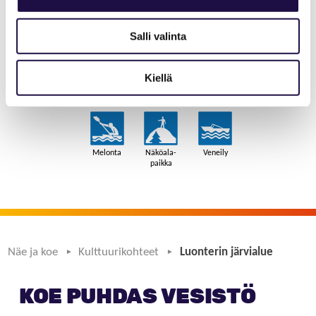
lähellä Mikkeliä. Se on kuuluisa kalliorannoistaan
ja puhtaasta vedestään sekä sen
Salli valinta
vesistöissä viihtyy sekä saimaannorppa että
monet kalalajit.
Kiellä
Näe ja koe
Kulttuurikohteet
Luonterin järvialue
KOE PUHDAS VESISTÖ