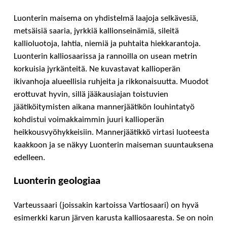
Luonterin maisema on yhdistelmä laajoja selkävesiä,
metsäisiä saaria, jyrkkiä kallionseinämiä, sileitä
kallioluotoja, lahtia, niemiä ja puhtaita hiekkarantoja.
Luonterin kalliosaarissa ja rannoilla on usean metrin
korkuisia jyrkänteitä. Ne kuvastavat kallioperän
ikivanhoja alueellisia ruhjeita ja rikkonaisuutta. Muodot
erottuvat hyvin, sillä jääkausiajan toistuvien
jäätiköitymisten aikana mannerjäätikön louhintatyö
kohdistui voimakkaimmin juuri kallioperän
heikkousvyöhykkeisiin. Mannerjäätikkö virtasi luoteesta
kaakkoon ja se näkyy Luonterin maiseman suuntauksena
edelleen.
Luonterin geologiaa
Varteussaari (joissakin kartoissa Vartiosaari) on hyvä
esimerkki karun järven karusta kalliosaaresta. Se on noin