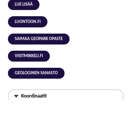
LUE LISÄÄ
LUONTOON.FI
SAIMAA GEOPARK OPASTE
VISITMIKKELI.FI
GEOLOGINEN SANASTO
Koordinaatit
Maantieteelliset koordinaatit
61.636228437, 27.828382123