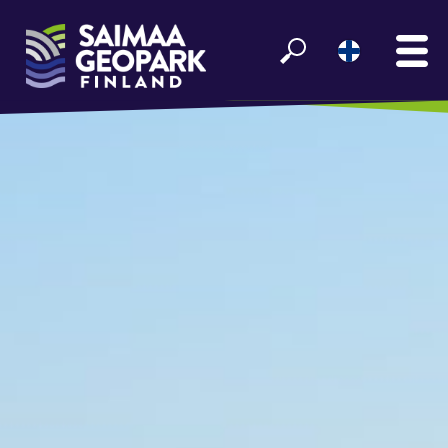
ETUSIVU
NÄE JA KOE
VIIHDY SAIMAALLA
GEOPARK INFO
YHTEISTYÖ­KUMPPANEILLE